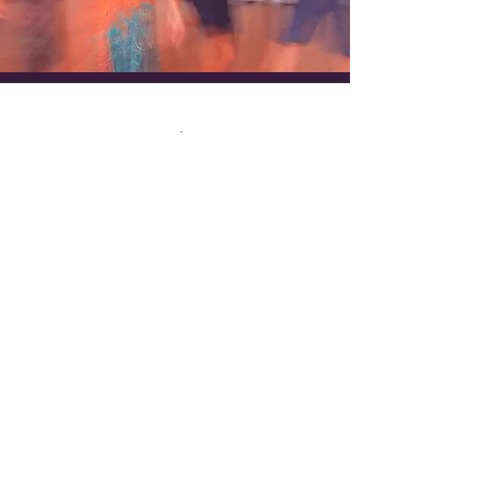
Newsletter
Anmeldung
Wir versenden unseren Newsletter
etwa einmal pro Monat mit Infos zu
allen aktuellen Veranstaltungen und
einem Ausblick auf kommende
Workshops.
Gib hier deine email-Adresse ein: