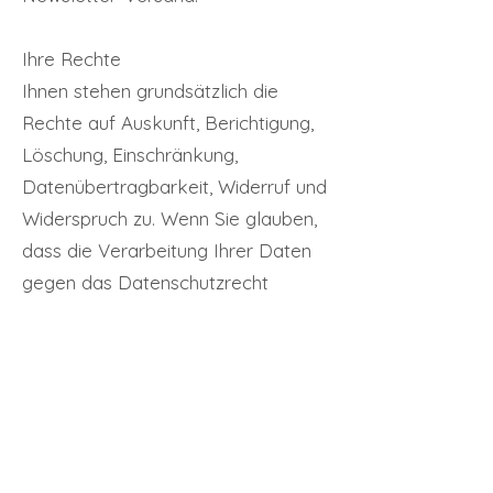
Ihre Rechte
Ihnen stehen grundsätzlich die
Rechte auf Auskunft, Berichtigung,
Löschung, Einschränkung,
Datenübertragbarkeit, Widerruf und
Widerspruch zu. Wenn Sie glauben,
dass die Verarbeitung Ihrer Daten
gegen das Datenschutzrecht
verstößt oder Ihre
datenschutzrechtlichen Ansprüche
sonst in einer Weise verletzt
worden sind, können Sie sich bei
der Aufsichtsbehörde beschweren.
In Österreich ist dies die