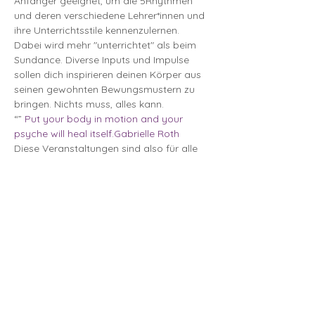
Anfänger geeignet, um die 5Rhythmen 
und deren verschiedene Lehrer*innen und 
ihre Unterrichtsstile kennenzulernen. 
Dabei wird mehr "unterrichtet" als beim 
Sundance. Diverse Inputs und Impulse 
sollen dich inspirieren deinen Körper aus 
seinen gewohnten Bewungsmustern zu 
bringen. Nichts muss, alles kann. 
“
” 
Put your body in motion and your 
psyche will heal itself.
Gabrielle Roth
Diese Veranstaltungen sind also für alle 
Erwachsenen offen, unabhängig von 
Vorkenntnissen oder Alter. 
Diese Veranstaltung teilen