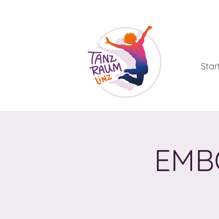
Star
EMB