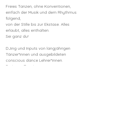
Freies Tanzen, ohne Konventionen,
einfach der Musik und dem Rhythmus 
folgend,
von der Stille bis zur Ekstase. Alles 
erlaubt, alles enthalten.
Sei ganz du!
DJing und Inputs von langjährigen 
Tänzer*innen und ausgebildeten 
conscious dance Lehrer*innen.
Preis pro Termin:
Mehr anzeigen
Diese Veranstaltung teilen