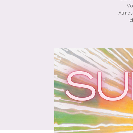
Vo
Atmosp
e