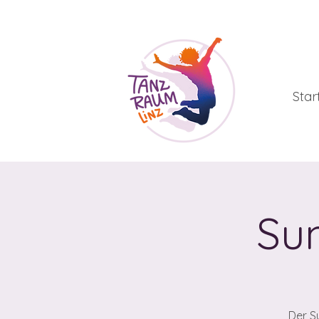
Star
Su
Der S