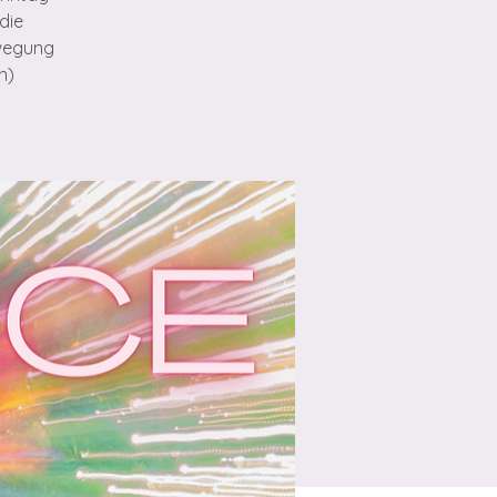
die
ewegung
n)