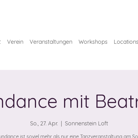
t
Verein
Veranstaltungen
Workshops
Location
ndance mit Beatr
So., 27. Apr.
  |  
Sonnenstein Loft
undance ist soviel mehr als nur eine Tanzveranstaltung am S