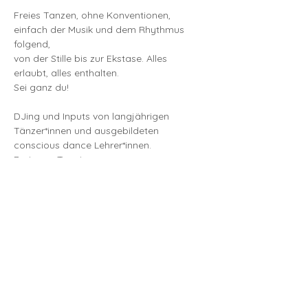
Freies Tanzen, ohne Konventionen,
einfach der Musik und dem Rhythmus 
folgend,
von der Stille bis zur Ekstase. Alles 
erlaubt, alles enthalten.
Sei ganz du!
DJing und Inputs von langjährigen 
Tänzer*innen und ausgebildeten 
conscious dance Lehrer*innen.
Preis pro Termin:
Mehr anzeigen
Diese Veranstaltung teilen