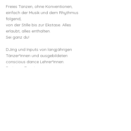
Freies Tanzen, ohne Konventionen,
einfach der Musik und dem Rhythmus 
folgend,
von der Stille bis zur Ekstase. Alles 
erlaubt, alles enthalten.
Sei ganz du!
DJing und Inputs von langjährigen 
Tänzer*innen und ausgebildeten 
conscious dance Lehrer*innen.
Preis pro Termin:
Mehr anzeigen
Diese Veranstaltung teilen