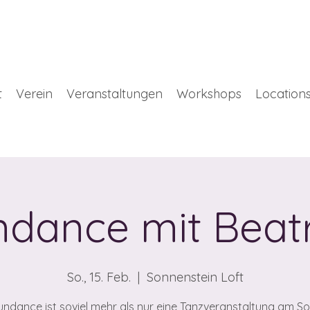
t
Verein
Veranstaltungen
Workshops
Location
ndance mit Beatr
So., 15. Feb.
  |  
Sonnenstein Loft
undance ist soviel mehr als nur eine Tanzveranstaltung am S