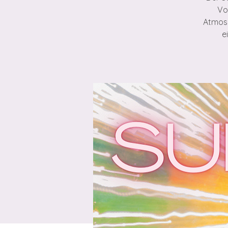
Vo
Atmosp
e