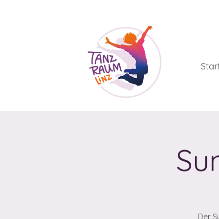
Star
Su
Der S