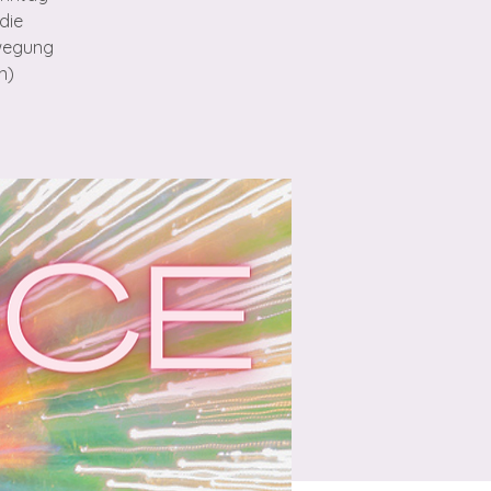
die
ewegung
n)