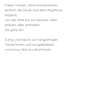
Freies Tanzen, ohne Konventionen,
einfach der Musik und dem Rhythmus 
folgend,
von der Stille bis zur Ekstase. Alles 
erlaubt, alles enthalten.
Sei ganz du!
DJing und Inputs von langjährigen 
Tänzer*innen und ausgebildeten 
conscious dance Lehrer*innen.
Preis pro Termin:
Mehr anzeigen
Diese Veranstaltung teilen